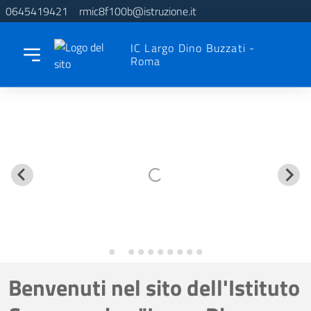
0645419421
rmic8f100b@istruzione.it
IC Largo Dino Buzzati -
Roma
Benvenuti nel sito dell'Istituto