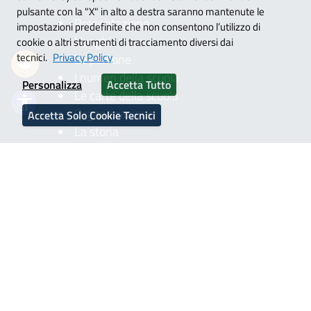
igi
pulsante con la "X" in alto a destra saranno mantenute le
Presentazione
impostazioni predefinite che non consentono l’utilizzo di
i link
I luoghi
cookie o altri strumenti di tracciamento diversi dai
tecnici.
Privacy Policy
Le persone
imensioni cursore
I numeri della scuola
Personalizza
Accetta Tutto
Le carte della scuola
la lettura
accessibility
Organizzazione
Accetta Solo Cookie Tecnici
 animazioni
La storia
SERVIZI
Famiglie e studenti
Personale scolastico
Percorsi di studio
NOVITÀ
Le notizie