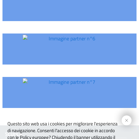
Immagine partner n°5
imensione del testo
Immagine partner n°6
 dimensione del testo
pazio del testo
 spazio del testo
Immagine partner n°7
nterlinea
 interlinea
Questo sito web usa i cookies per migliorare l'esperienza
ori
di navigazione. Consenti l'accesso dei cookie in accordo
SCUOLA
con le Policy europee?
Chiudendo il banner utilizzando il