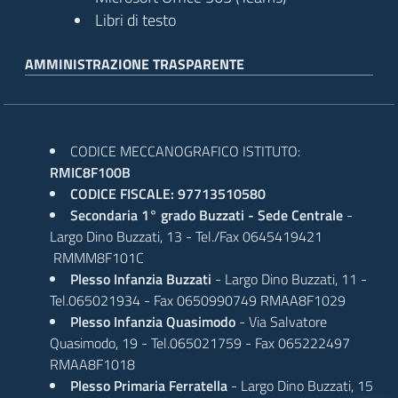
Libri di testo
AMMINISTRAZIONE TRASPARENTE
CODICE MECCANOGRAFICO ISTITUTO:
RMIC8F100B
CODICE FISCALE: 97713510580
Secondaria 1° grado Buzzati - Sede Centrale
-
imensione del testo
Largo Dino Buzzati, 13 - Tel./Fax 0645419421
RMMM8F101C
 dimensione del testo
Plesso Infanzia Buzzati
- Largo Dino Buzzati, 11 -
Tel.065021934 - Fax 0650990749 RMAA8F1029
pazio del testo
Plesso Infanzia Quasimodo
- Via Salvatore
 spazio del testo
Quasimodo, 19 - Tel.065021759 - Fax 065222497
RMAA8F1018
nterlinea
Plesso Primaria Ferratella
- Largo Dino Buzzati, 15